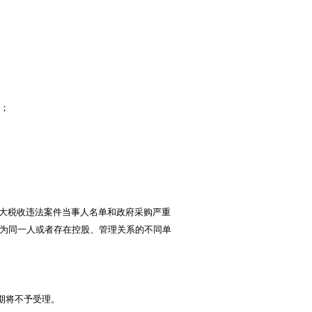
”；
名单、重大税收违法案件当事人名单和政府采购严重
人为同一人或者存在控股、管理关系的不同单
，逾期将不予受理。