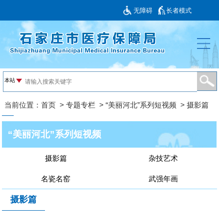
无障碍
长者模式
当前位置：
首页
>
专题专栏
>
“美丽河北”系列短视频
>
摄影篇
“美丽河北”系列短视频
摄影篇
杂技艺术
名瓷名窑
武强年画
摄影篇