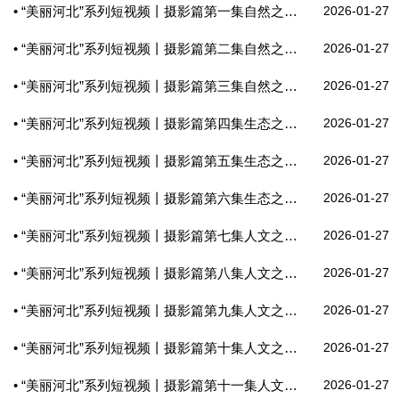
• “美丽河北”系列短视频丨摄影篇第一集自然之美①
2026-01-27
• “美丽河北”系列短视频丨摄影篇第二集自然之美②
2026-01-27
• “美丽河北”系列短视频丨摄影篇第三集自然之美③
2026-01-27
• “美丽河北”系列短视频丨摄影篇第四集生态之美①
2026-01-27
• “美丽河北”系列短视频丨摄影篇第五集生态之美②
2026-01-27
• “美丽河北”系列短视频丨摄影篇第六集生态之美③
2026-01-27
• “美丽河北”系列短视频丨摄影篇第七集人文之美①
2026-01-27
• “美丽河北”系列短视频丨摄影篇第八集人文之美②
2026-01-27
• “美丽河北”系列短视频丨摄影篇第九集人文之美③
2026-01-27
• “美丽河北”系列短视频丨摄影篇第十集人文之美④
2026-01-27
• “美丽河北”系列短视频丨摄影篇第十一集人文之美⑤
2026-01-27